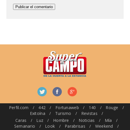
Perfil.com
/
442
/
Fortunaweb
/
140
/
Rouge
/
Exitoína
/
Turismo
/
Revistas
/
Caras
/
Luz
/
Hombre
/
Noticias
/
Mía
/
Semanario
/
Look
/
Parabrisas
/
Weekend
/