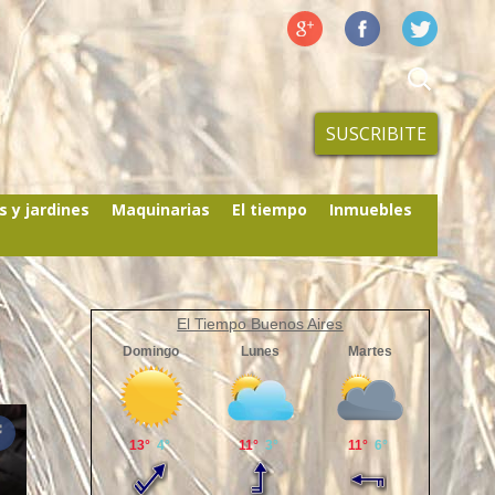
SUSCRIBITE
s y jardines
Maquinarias
El tiempo
Inmuebles
El Tiempo Buenos Aires