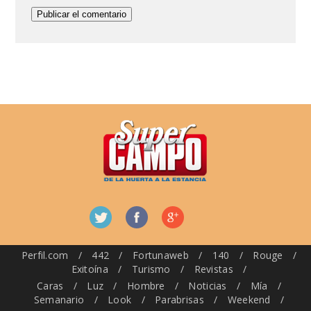
Perfil.com
/
442
/
Fortunaweb
/
140
/
Rouge
/
Exitoína
/
Turismo
/
Revistas
/
Caras
/
Luz
/
Hombre
/
Noticias
/
Mía
/
Semanario
/
Look
/
Parabrisas
/
Weekend
/