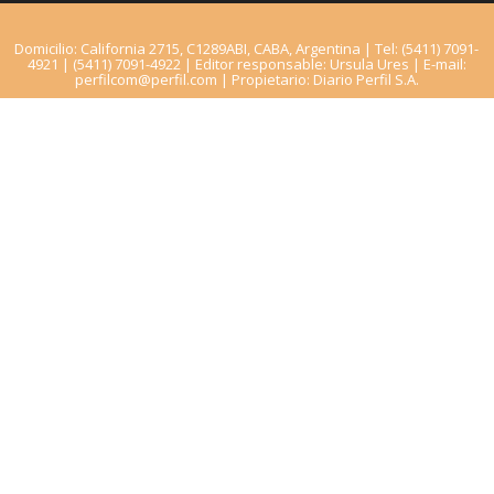
Domicilio: California 2715, C1289ABI, CABA, Argentina | Tel: (5411) 7091-
4921 | (5411) 7091-4922 | Editor responsable: Ursula Ures | E-mail:
perfilcom@perfil.com
| Propietario: Diario Perfil S.A.