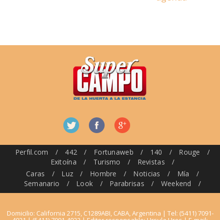
Perfil.com
/
442
/
Fortunaweb
/
140
/
Rouge
/
Exitoína
/
Turismo
/
Revistas
/
Caras
/
Luz
/
Hombre
/
Noticias
/
Mía
/
Semanario
/
Look
/
Parabrisas
/
Weekend
/
Domicilio: California 2715, C1289ABI, CABA, Argentina | Tel: (5411) 7091-