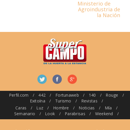
Ministerio de
Agroindustria de
la Nación
Perfil.com
/
442
/
Fortunaweb
/
140
/
Rouge
/
Exitoína
/
Turismo
/
Revistas
/
Caras
/
Luz
/
Hombre
/
Noticias
/
Mía
/
Semanario
/
Look
/
Parabrisas
/
Weekend
/