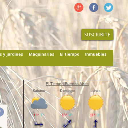
SUSCRIBITE
s y jardines
Maquinarias
El tiempo
Inmuebles
El Tiempo Buenos Aires