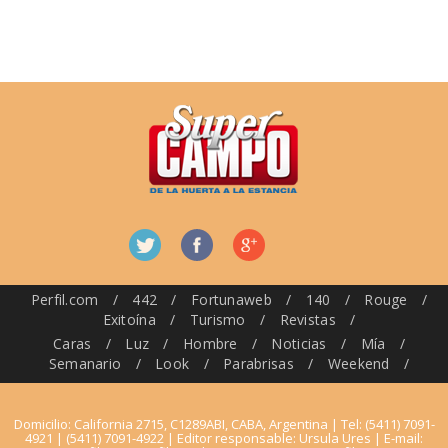
Perfil.com
/
442
/
Fortunaweb
/
140
/
Rouge
/
Exitoína
/
Turismo
/
Revistas
/
Caras
/
Luz
/
Hombre
/
Noticias
/
Mía
/
Semanario
/
Look
/
Parabrisas
/
Weekend
/
Domicilio: California 2715, C1289ABI, CABA, Argentina | Tel: (5411) 7091-
4921 | (5411) 7091-4922 | Editor responsable: Ursula Ures | E-mail: