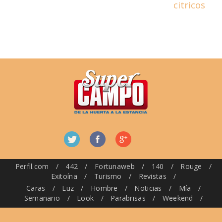
citricos
Perfil.com
/
442
/
Fortunaweb
/
140
/
Rouge
/
Exitoína
/
Turismo
/
Revistas
/
Caras
/
Luz
/
Hombre
/
Noticias
/
Mía
/
Semanario
/
Look
/
Parabrisas
/
Weekend
/