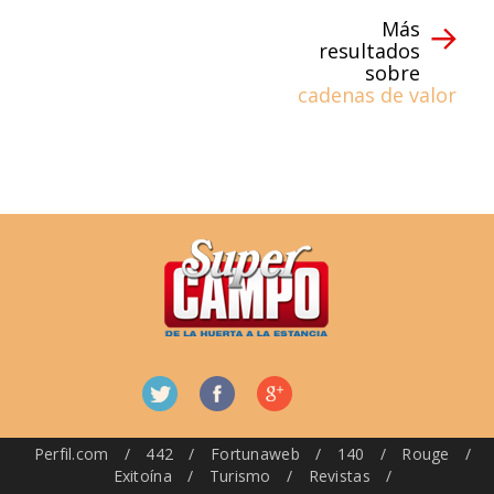
Más
resultados
sobre
cadenas de valor
Perfil.com
/
442
/
Fortunaweb
/
140
/
Rouge
/
Exitoína
/
Turismo
/
Revistas
/