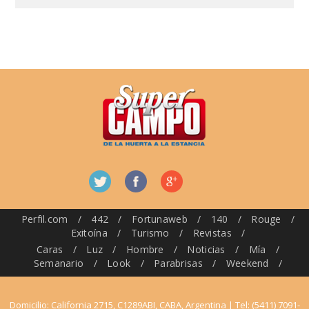
Perfil.com
/
442
/
Fortunaweb
/
140
/
Rouge
/
Exitoína
/
Turismo
/
Revistas
/
Caras
/
Luz
/
Hombre
/
Noticias
/
Mía
/
Semanario
/
Look
/
Parabrisas
/
Weekend
/
Domicilio: California 2715, C1289ABI, CABA, Argentina | Tel: (5411) 7091-