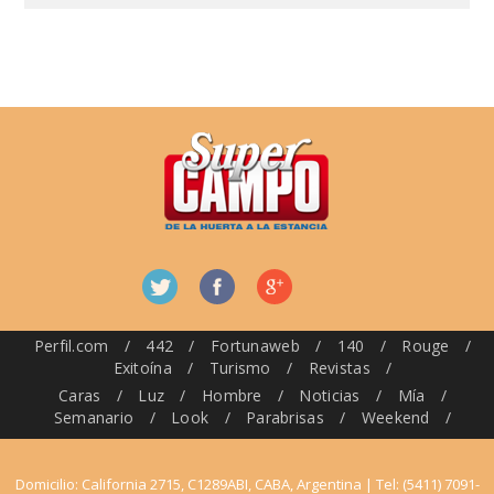
Perfil.com
/
442
/
Fortunaweb
/
140
/
Rouge
/
Exitoína
/
Turismo
/
Revistas
/
Caras
/
Luz
/
Hombre
/
Noticias
/
Mía
/
Semanario
/
Look
/
Parabrisas
/
Weekend
/
Domicilio: California 2715, C1289ABI, CABA, Argentina | Tel: (5411) 7091-