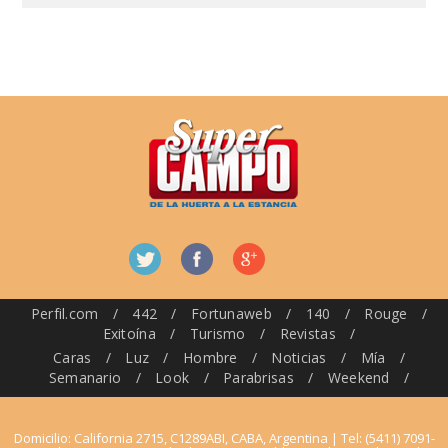
Perfil.com
/
442
/
Fortunaweb
/
140
/
Rouge
/
Exitoína
/
Turismo
/
Revistas
/
Caras
/
Luz
/
Hombre
/
Noticias
/
Mía
/
Semanario
/
Look
/
Parabrisas
/
Weekend
/
Domicilio: California 2715, C1289ABI, CABA, Argentina | Tel: (5411) 7091-