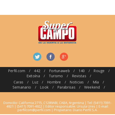
Perfil.com
/
442
/
Fortunaweb
/
140
/
Rouge
/
Exitoína
/
Turismo
/
Revistas
/
Caras
/
Luz
/
Hombre
/
Noticias
/
Mía
/
Semanario
/
Look
/
Parabrisas
/
Weekend
/
Domicilio: California 2715, C1289ABI, CABA, Argentina | Tel: (5411) 7091-
4921 | (5411) 7091-4922 | Editor responsable: Ursula Ures | E-mail:
perfilcom@perfil.com
| Propietario: Diario Perfil S.A.