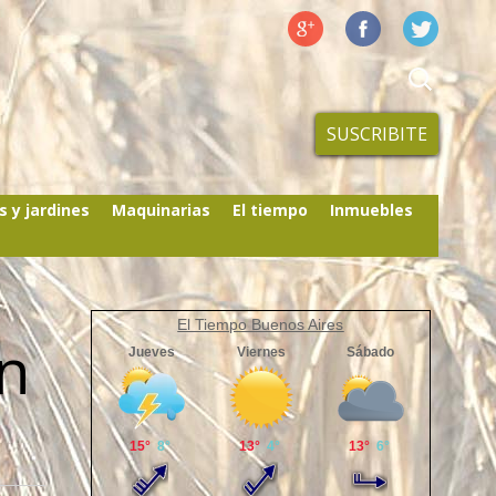
SUSCRIBITE
s y jardines
Maquinarias
El tiempo
Inmuebles
El Tiempo Buenos Aires
ón