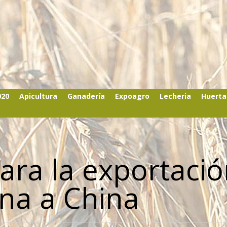
020
Apicultura
Ganadería
Expoagro
Lecheria
Huerta
ara la exportaci
na a China