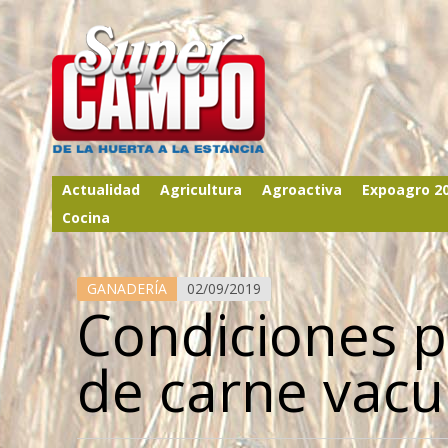
Actualidad
Agricultura
Agroactiva
Expoagro 2
Cocina
GANADERÍA
02/09/2019
Condiciones p
de carne vacu