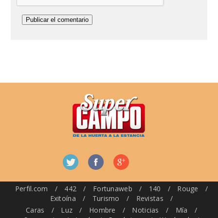
Perfil.com
/
442
/
Fortunaweb
/
140
/
Rouge
/
Exitoína
/
Turismo
/
Revistas
/
Caras
/
Luz
/
Hombre
/
Noticias
/
Mía
/