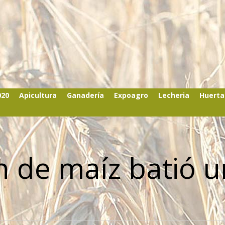
020
Apicultura
Ganadería
Expoagro
Lecheria
Huerta
n de maíz batió u