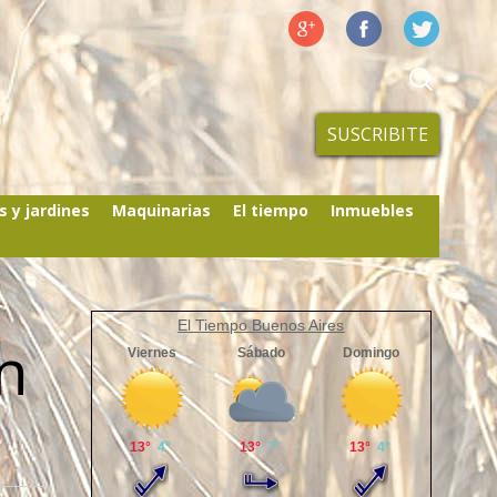
SUSCRIBITE
s y jardines
Maquinarias
El tiempo
Inmuebles
El Tiempo Buenos Aires
n