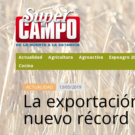
Actualidad
Agricultura
Agroactiva
Expoagro 2
Cocina
ACTUALIDAD
13/05/2019
La exportació
nuevo récord