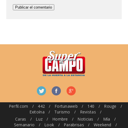
Perfil.com
/
442
/
Fortunaweb
/
140
/
Rouge
/
Exitoína
/
Turismo
/
Revistas
/
Caras
/
Luz
/
Hombre
/
Noticias
/
Mía
/
Semanario
/
Look
/
Parabrisas
/
Weekend
/