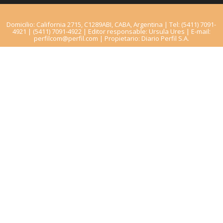
Domicilio: California 2715, C1289ABI, CABA, Argentina | Tel: (5411) 7091-
4921 | (5411) 7091-4922 | Editor responsable: Ursula Ures | E-mail:
perfilcom@perfil.com
| Propietario: Diario Perfil S.A.