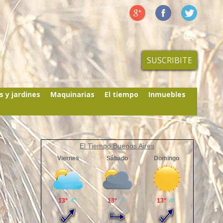
SUSCRIBITE
s y jardines
Maquinarias
El tiempo
Inmuebles
El Tiempo Buenos Aires