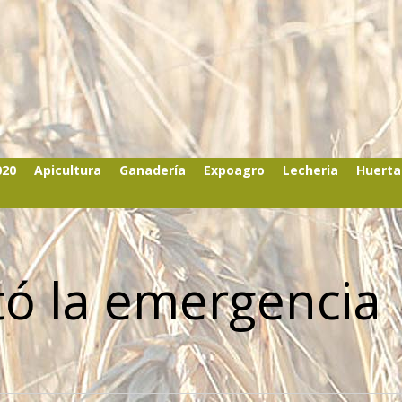
020
Apicultura
Ganadería
Expoagro
Lecheria
Huerta
ó la emergencia