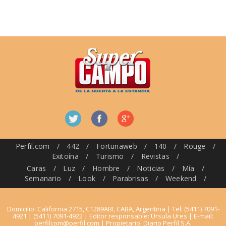
Perfil.com
/
442
/
Fortunaweb
/
140
/
Rouge
/
Exitoína
/
Turismo
/
Revistas
/
Caras
/
Luz
/
Hombre
/
Noticias
/
Mía
/
Semanario
/
Look
/
Parabrisas
/
Weekend
/
Domicilio: California 2715, C1289ABI, CABA, Argentina | Tel: (5411) 7091-
4921 | (5411) 7091-4922 | Editor responsable: Ursula Ures | E-mail:
perfilcom@perfil.com
| Propietario: Diario Perfil S.A.