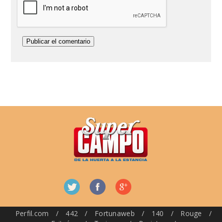
Perfil.com
/
442
/
Fortunaweb
/
140
/
Rouge
/