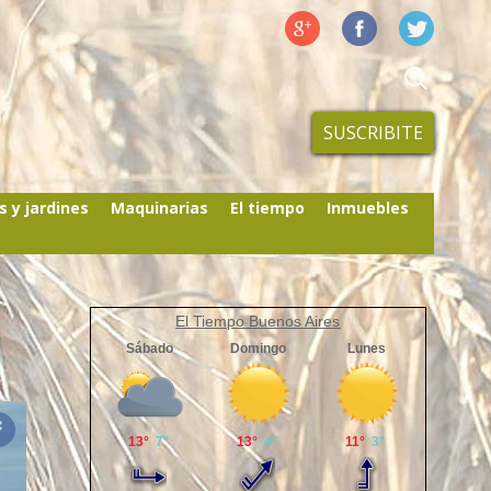
SUSCRIBITE
s y jardines
Maquinarias
El tiempo
Inmuebles
El Tiempo Buenos Aires