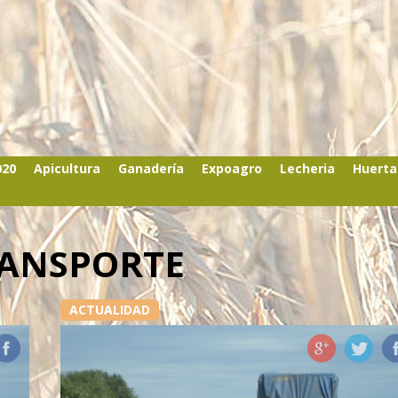
020
Apicultura
Ganadería
Expoagro
Lecheria
Huerta
RANSPORTE
ACTUALIDAD