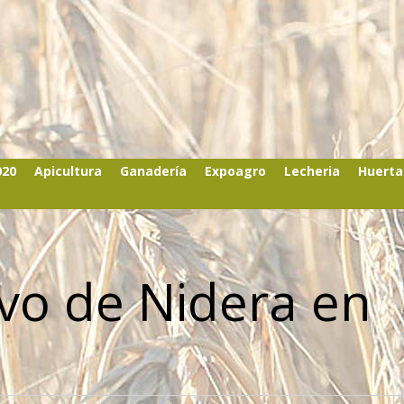
020
Apicultura
Ganadería
Expoagro
Lecheria
Huerta
ivo de Nidera en