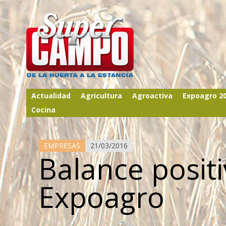
Actualidad
Agricultura
Agroactiva
Expoagro 2
Cocina
EMPRESAS
21/03/2016
Balance posit
Expoagro