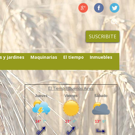
SUSCRIBITE
s y jardines
Maquinarias
El tiempo
Inmuebles
El Tiempo Buenos Aires