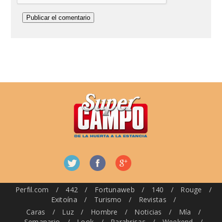
Perfil.com
/
442
/
Fortunaweb
/
140
/
Rouge
/
Exitoína
/
Turismo
/
Revistas
/
Caras
/
Luz
/
Hombre
/
Noticias
/
Mía
/
Semanario
/
Look
/
Parabrisas
/
Weekend
/