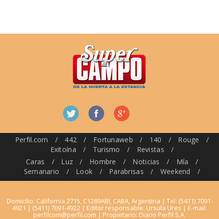
Perfil.com
/
442
/
Fortunaweb
/
140
/
Rouge
/
Exitoína
/
Turismo
/
Revistas
/
Caras
/
Luz
/
Hombre
/
Noticias
/
Mía
/
Semanario
/
Look
/
Parabrisas
/
Weekend
/
Domicilio: California 2715, C1289ABI, CABA, Argentina | Tel: (5411) 7091-
4921 | (5411) 7091-4922 | Editor responsable: Ursula Ures | E-mail:
perfilcom@perfil.com
| Propietario: Diario Perfil S.A.