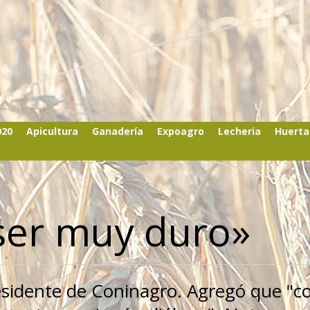
020
Apicultura
Ganadería
Expoagro
Lecheria
Huerta
 ser muy duro»
esidente de Coninagro. Agregó que "c