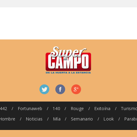
442
/
Fortunaweb
/
140
/
Rouge
/
Exitoína
/
Turism
Hombre
/
Noticias
/
Mía
/
Semanario
/
Look
/
Parab