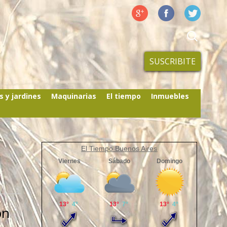
SUSCRIBITE
s y jardines
Maquinarias
El tiempo
Inmuebles
El Tiempo Buenos Aires
on