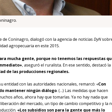
oninagro.
e de Coninagro, dialogó con la agencia de noticias
DyN
sobr
ividad agropecuaria en este 2015.
 para mucha gente, porque no tenemos las respuestas qu
 inmediato»
, aseguró el ruralista. En ese sentido, destacó la
dad de las producciones regionales.
su entidad con las autoridades nacionales, remarcó: «
Con
ido mantener ningún diálogo
. (…) Las medidas que hacen
 muchos años, ahora hay que tomarlas. Ya no hay nada que
a liberación del mercado, un tipo de cambio competitivo y la 
roducción.
«Los subsidios son para la gente que más lo