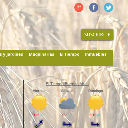
SUSCRIBITE
s y jardines
Maquinarias
El tiempo
Inmuebles
El Tiempo Buenos Aires