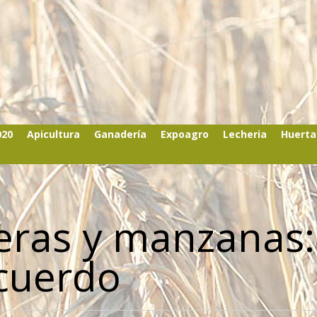
020
Apicultura
Ganadería
Expoagro
Lecheria
Huerta
peras y manzanas:
acuerdo