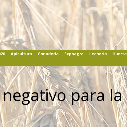
020
Apicultura
Ganadería
Expoagro
Lecheria
Huerta
 negativo para la