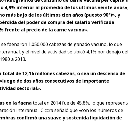
59,4 kilogramos de consumo de carne vacuna per cápita 
ó 4,9% inferior al promedio de los últimos veinte años»
o más bajo de los últimos cien años (puesto 90º)», y
 pérdida del poder de compra del salario verificada
% frente al precio de la carne vacuna».
e se faenaron 1.050.000 cabezas de ganado vacuno, lo que
teranual, y el nivel de actividad se ubicó 4,1% por debajo de
1980 a 2013.
 total de 12,16 millones cabezas, o sea un descenso de
 «luego de dos años consecutivos de importante
tividad sectorial».
s en la faena
total en 2014 fue de 45,8%, lo que represent
ración interanual. Ciccra señaló que «con los números de
embras confirmó una suave y sostenida liquidación de