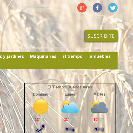
SUSCRIBITE
s y jardines
Maquinarias
El tiempo
Inmuebles
El Tiempo Buenos Aires