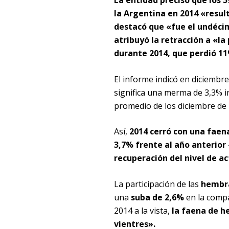
La entidad precisó que los 
la Argentina en 2014 «result
destacó que «fue el undécim
atribuyó la retracción a «la
durante 2014, que perdió 11
El informe indicó en diciembr
significa una merma de 3,3% in
promedio de los diciembre de 
Así,
2014 cerró con una faena
3,7% frente al año anterior
recuperación del nivel de ac
La participación de las
hembra
una
suba de 2,6%
en la compa
2014 a la vista,
la faena de h
vientres».