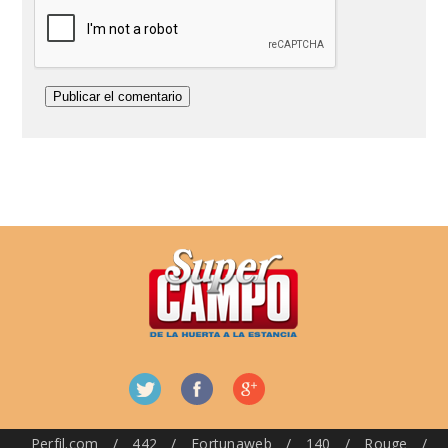
Perfil.com
/
442
/
Fortunaweb
/
140
/
Rouge
/