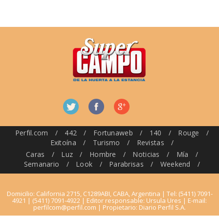
Perfil.com
/
442
/
Fortunaweb
/
140
/
Rouge
/
Exitoína
/
Turismo
/
Revistas
/
Caras
/
Luz
/
Hombre
/
Noticias
/
Mía
/
Semanario
/
Look
/
Parabrisas
/
Weekend
/
Domicilio: California 2715, C1289ABI, CABA, Argentina | Tel: (5411) 7091-
4921 | (5411) 7091-4922 | Editor responsable: Ursula Ures | E-mail:
perfilcom@perfil.com
| Propietario: Diario Perfil S.A.