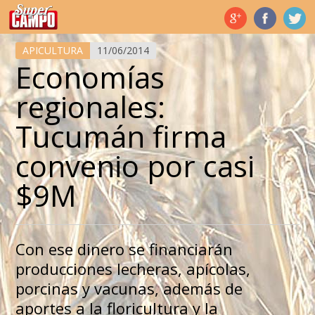
Temas de hoy
APICULTURA
11/06/2014
Economías
regionales:
Tucumán firma
convenio por casi
$9M
Con ese dinero se financiarán
producciones lecheras, apícolas,
porcinas y vacunas, además de
aportes a la floricultura y la