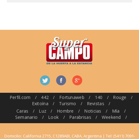
Perfil.com
/
442
/
Fortunaweb
/
140
/
Rouge
/
Exitoína
/
Turismo
/
Revistas
/
Caras
/
Luz
/
Hombre
/
Noticias
/
Mía
/
Semanario
/
Look
/
Parabrisas
/
Weekend
/
Domicilio: California 2715, C1289ABI, CABA, Argentina | Tel: (5411) 7091-