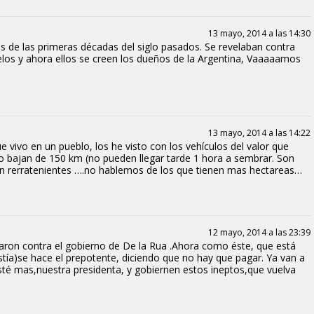
13 mayo, 2014 a las 14:30
s de las primeras décadas del siglo pasados. Se revelaban contra
uelos y ahora ellos se creen los dueños de la Argentina, Vaaaaamos
13 mayo, 2014 a las 14:22
vivo en un pueblo, los he visto con los vehículos del valor que
a no bajan de 150 km (no pueden llegar tarde 1 hora a sembrar. Son
een rerratenientes ….no hablemos de los que tienen mas hectareas…
12 mayo, 2014 a las 23:39
aron contra el gobierno de De la Rua .Ahora como éste, que está
tía)se hace el prepotente, diciendo que no hay que pagar. Ya van a
é mas,nuestra presidenta, y gobiernen estos ineptos,que vuelva