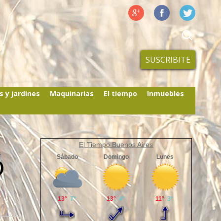
SUSCRIBITE
s y jardines
Maquinarias
El tiempo
Inmuebles
El Tiempo Buenos Aires
ó