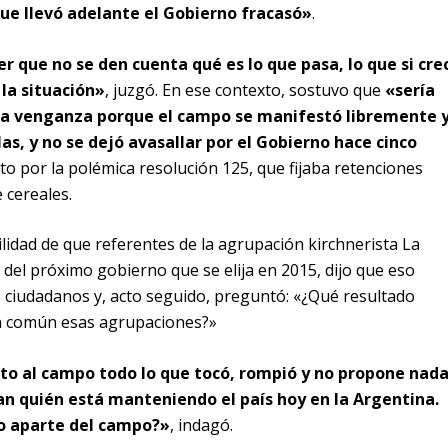
que llevó adelante el Gobierno fracasó»
.
r que no se den cuenta qué es lo que pasa, lo que si cre
la situación»
, juzgó. En ese contexto, sostuvo que
«sería
una venganza porque el campo se manifestó libremente 
las, y no se dejó avasallar por el Gobierno hace cinco
cto por la polémica resolución 125, que fijaba retenciones
 cereales.
lidad de que referentes de la agrupación kirchnerista La
el próximo gobierno que se elija en 2015, dijo que eso
 ciudadanos y, acto seguido, preguntó: «¿Qué resultado
en común esas agrupaciones?»
to al campo todo lo que tocó, rompió y no propone nad
an quién está manteniendo el país hoy en la Argentina.
io aparte del campo?»
, indagó.