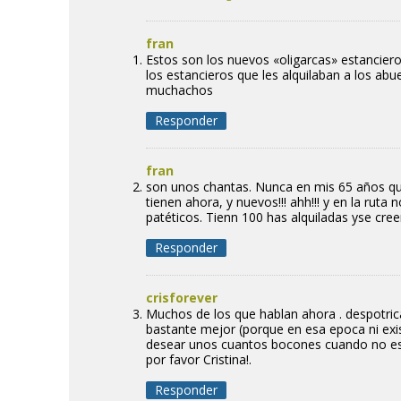
fran
Estos son los nuevos «oligarcas» estanciero
los estancieros que les alquilaban a los ab
muchachos
Responder
fran
son unos chantas. Nunca en mis 65 años que 
tienen ahora, y nuevos!!! ahh!!! y en la rut
patéticos. Tienn 100 has alquiladas yse cr
Responder
crisforever
Muchos de los que hablan ahora . despotric
bastante mejor (porque en esa epoca ni exis
desear unos cuantos bocones cuando no est
por favor Cristina!.
Responder