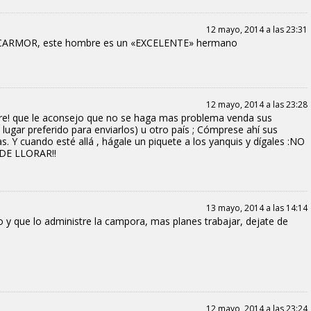
12 mayo, 2014 a las 23:31
e CARMOR, este hombre es un «EXCELENTE» hermano
12 mayo, 2014 a las 23:28
obre! que le aconsejo que no se haga mas problema venda sus
ugar preferido para enviarlos) u otro país ; Cómprese ahí sus
 Y cuando esté allá , hágale un piquete a los yanquis y dígales :NO
DE LLORAR!!
13 mayo, 2014 a las 14:14
 y que lo administre la campora, mas planes trabajar, dejate de
12 mayo, 2014 a las 23:24