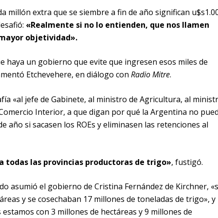
ada millón extra que se siembre a fin de año significan u$s1.0
esafió:
«Realmente si no lo entienden, que nos llamen
 mayor objetividad».
e haya un gobierno que evite que ingresen esos miles de
 lamentó Etchevehere, en diálogo con
Radio Mitre
.
afía «al jefe de Gabinete, al ministro de Agricultura, al minist
 Comercio Interior, a que digan por qué la Argentina no pue
 de año si sacasen los ROEs y eliminasen las retenciones al
a todas las provincias productoras de trigo»
, fustigó.
o asumió el gobierno de Cristina Fernández de Kirchner, «
reas y se cosechaban 17 millones de toneladas de trigo», y
estamos con 3 millones de hectáreas y 9 millones de