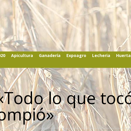
020
Apicultura
Ganadería
Expoagro
Lecheria
Huerta
«Todo lo que toc
rompió»