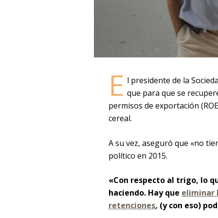
E
l presidente de la Socie
que para que se recuper
permisos de exportación (ROEs
cereal.
A su vez, aseguró que «no tie
político en 2015.
«Con respecto al trigo, lo q
haciendo. Hay que
eliminar 
retenciones
, (y con eso) p