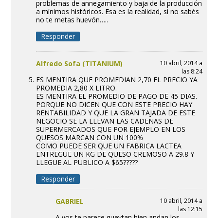
problemas de annegamiento y baja de la producción
a mínimos históricos. Esa es la realidad, si no sabés
no te metas huevón…..
Responder
Alfredo Sofa (TITANIUM)
10 abril, 2014 a
las 8:24
ES MENTIRA QUE PROMEDIAN 2,70 EL PRECIO YA
PROMEDIA 2,80 X LITRO.
ES MENTIRA EL PROMEDIO DE PAGO DE 45 DIAS.
PORQUE NO DICEN QUE CON ESTE PRECIO HAY
RENTABILIDAD Y QUE LA GRAN TAJADA DE ESTE
NEGOCIO SE LA LLEVAN LAS CADENAS DE
SUPERMERCADOS QUE POR EJEMPLO EN LOS
QUESOS MARCAN CON UN 100%
COMO PUEDE SER QUE UN FABRICA LACTEA
ENTREGUE UN KG DE QUESO CREMOSO A 29.8 Y
LLEGUE AL PUBLICO A $65?????
Responder
GABRIEL
10 abril, 2014 a
las 12:15
A vos te parece quevtan bien andan los