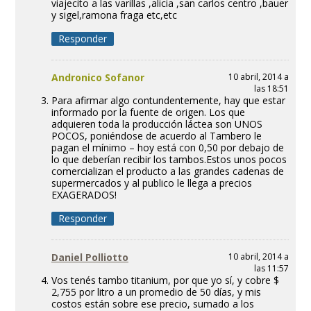
viajecito a las varillas ,alicia ,san carlos centro ,bauer
y sigel,ramona fraga etc,etc
Responder
Andronico Sofanor
10 abril, 2014 a
las 18:51
Para afirmar algo contundentemente, hay que estar
informado por la fuente de origen. Los que
adquieren toda la producción láctea son UNOS
POCOS, poniéndose de acuerdo al Tambero le
pagan el mínimo – hoy está con 0,50 por debajo de
lo que deberían recibir los tambos.Estos unos pocos
comercializan el producto a las grandes cadenas de
supermercados y al publico le llega a precios
EXAGERADOS!
Responder
Daniel Polliotto
10 abril, 2014 a
las 11:57
Vos tenés tambo titanium, por que yo sí, y cobre $
2,755 por litro a un promedio de 50 días, y mis
costos están sobre ese precio, sumado a los