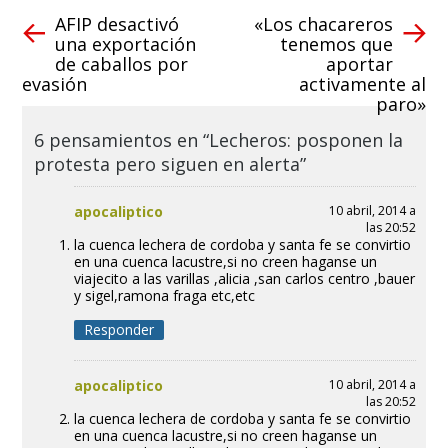
AFIP desactivó
«Los chacareros
una exportación
tenemos que
de caballos por
aportar
evasión
activamente al
paro»
6 pensamientos en “Lecheros: posponen la
protesta pero siguen en alerta”
apocaliptico
10 abril, 2014 a
las 20:52
la cuenca lechera de cordoba y santa fe se convirtio
en una cuenca lacustre,si no creen haganse un
viajecito a las varillas ,alicia ,san carlos centro ,bauer
y sigel,ramona fraga etc,etc
Responder
apocaliptico
10 abril, 2014 a
las 20:52
la cuenca lechera de cordoba y santa fe se convirtio
en una cuenca lacustre,si no creen haganse un