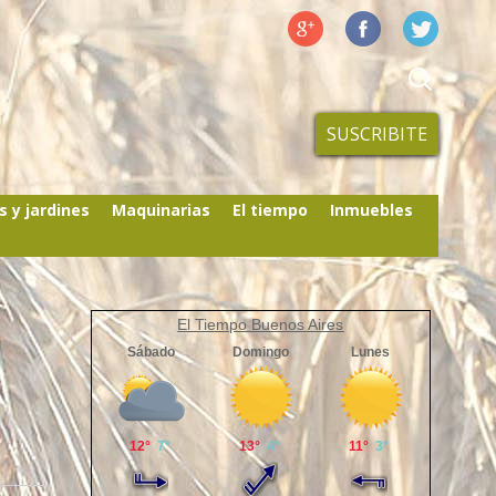
SUSCRIBITE
s y jardines
Maquinarias
El tiempo
Inmuebles
El Tiempo Buenos Aires