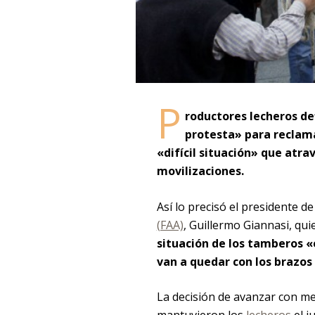
P
roductores lecheros de
protesta»
para reclam
«difícil situación» que atrav
movilizaciones.
Así lo precisó el presidente de
(FAA)
, Guillermo Giannasi, qu
situación de los tamberos «e
van a quedar con los brazos
La decisión de avanzar con m