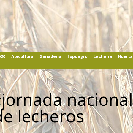
020
Apicultura
Ganadería
Expoagro
Lecheria
Huerta
«jornada nacional
de lecheros