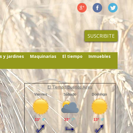
SUSCRIBITE
s y jardines
Maquinarias
El tiempo
Inmuebles
El Tiempo Buenos Aires