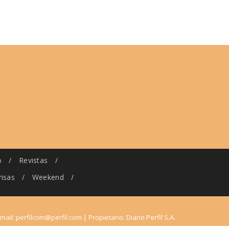
o
/
Revistas
/
risas
/
Weekend
/
-mail:
perfilcom@perfil.com
| Propietario: Diario Perfil S.A.