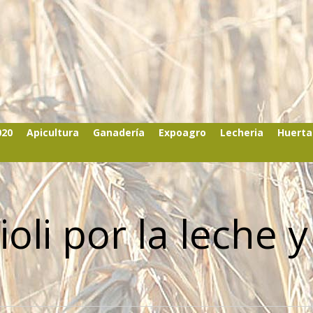
020
Apicultura
Ganadería
Expoagro
Lecheria
Huerta
oli por la leche y