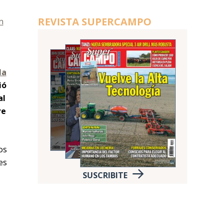
REVISTA SUPERCAMPO
n
la
ió
al
re
os
es
SUSCRIBITE