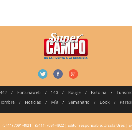
442
/
Fortunaweb
/
140
/
Rouge
/
Exitoína
/
Turism
Hombre
/
Noticias
/
Mía
/
Semanario
/
Look
/
Parab
l: (5411) 7091-4921 | (5411) 7091-4922 | Editor responsable: Ursula Ures | E