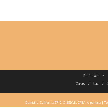
Perfil.com
/
Caras
/
Luz
/
Domicilio: California 2715, C1289ABI, CABA, Argentina | Te