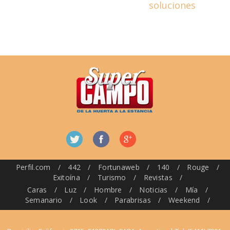
soluciones
Perfil.com
/
442
/
Fortunaweb
/
140
/
Rouge
/
Exitoína
/
Turismo
/
Revistas
/
Caras
/
Luz
/
Hombre
/
Noticias
/
Mía
/
Semanario
/
Look
/
Parabrisas
/
Weekend
/