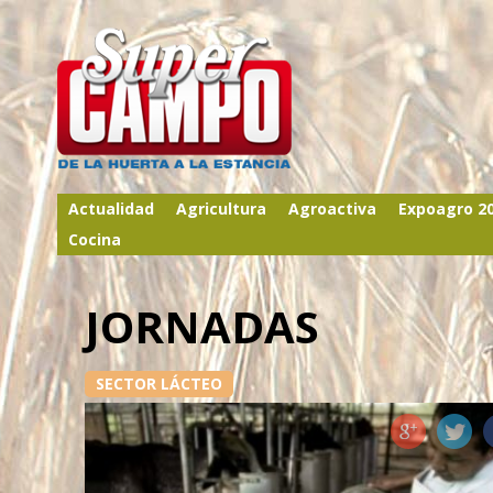
Actualidad
Agricultura
Agroactiva
Expoagro 2
Cocina
JORNADAS
SECTOR LÁCTEO