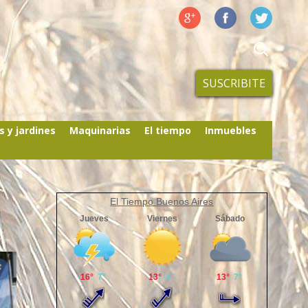
SUSCRIBITE
s y jardines
Maquinarias
El tiempo
Inmuebles
El Tiempo Buenos Aires