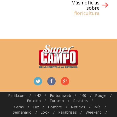
Más noticias
sobre
floricultura
Perfil.com
/
442
/
Fortunaweb
/
140
/
Rouge
/
Exitoína
/
Turismo
/
Revistas
/
Caras
/
Luz
/
Hombre
/
Noticias
/
Mía
/
Semanario
/
Look
/
Parabrisas
/
Weekend
/