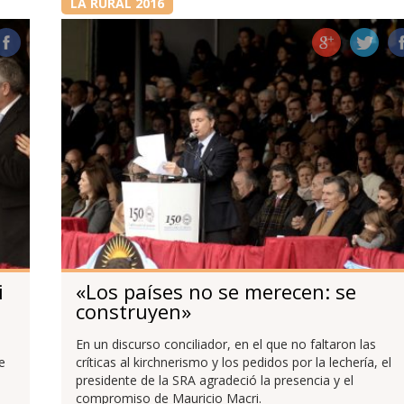
LA RURAL 2016
i
«Los países no se merecen: se
construyen»
En un discurso conciliador, en el que no faltaron las
e
críticas al kirchnerismo y los pedidos por la lechería, el
presidente de la SRA agradeció la presencia y el
compromiso de Mauricio Macri.