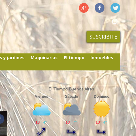
SUSCRIBITE
s y jardines
Maquinarias
El tiempo
Inmuebles
El Tiempo Buenos Aires