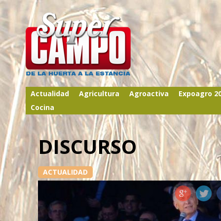
Actualidad
Agricultura
Agroactiva
Expoagro 2
Cocina
DISCURSO
ACTUALIDAD