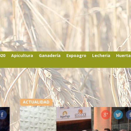
020
Apicultura
Ganadería
Expoagro
Lecheria
Huerta
ACTUALIDAD