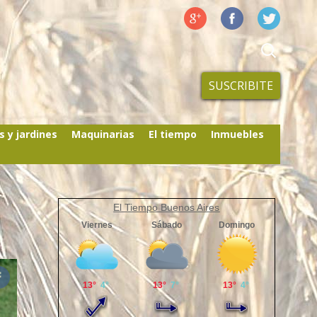
SUSCRIBITE
s y jardines
Maquinarias
El tiempo
Inmuebles
El Tiempo Buenos Aires