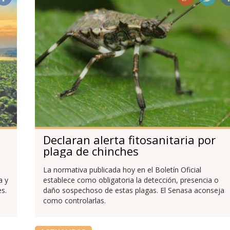
Declaran alerta fitosanitaria por
plaga de chinches
La normativa publicada hoy en el Boletín Oficial
a y
establece como obligatoria la detección, presencia o
s.
daño sospechoso de estas plagas. El Senasa aconseja
como controlarlas.