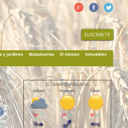
SUSCRIBITE
s y jardines
Maquinarias
El tiempo
Inmuebles
El Tiempo Buenos Aires