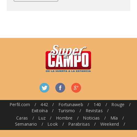
Perfil.com
/
442
/
Fortunaweb
/
140
/
Rouge
/
Exitoína
/
Turismo
/
Revistas
/
Caras
/
Luz
/
Hombre
/
Noticias
/
Mía
/
Semanario
/
Look
/
Parabrisas
/
Weekend
/