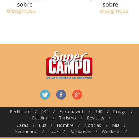
sobre
sobre
oleaginosa
oleaginosa
Perfil.com
/
442
/
Fortunaweb
/
140
/
Rouge
/
Exitoína
/
Turismo
/
Revistas
/
Caras
/
Luz
/
Hombre
/
Noticias
/
Mía
/
Semanario
/
Look
/
Parabrisas
/
Weekend
/