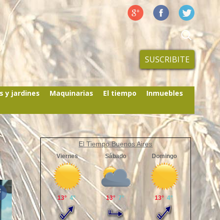
SUSCRIBITE
s y jardines
Maquinarias
El tiempo
Inmuebles
El Tiempo Buenos Aires