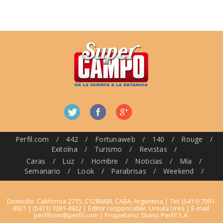
Perfil.com
/
442
/
Fortunaweb
/
140
/
Rouge
/
Exitoína
/
Turismo
/
Revistas
/
Caras
/
Luz
/
Hombre
/
Noticias
/
Mía
/
Semanario
/
Look
/
Parabrisas
/
Weekend
/
Domicilio: California 2715, C1289ABI, CABA, Argentina | Tel: (5411) 7091-
4921 | (5411) 7091-4922 | Editor responsable: Ursula Ures | E-mail:
perfilcom@perfil.com
| Propietario: Diario Perfil S.A.