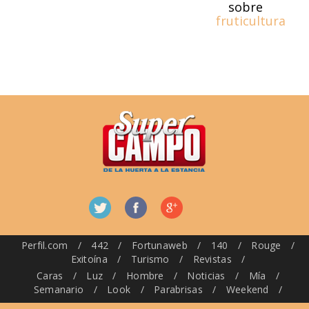
sobre
fruticultura
Perfil.com
/
442
/
Fortunaweb
/
140
/
Rouge
/
Exitoína
/
Turismo
/
Revistas
/
Caras
/
Luz
/
Hombre
/
Noticias
/
Mía
/
Semanario
/
Look
/
Parabrisas
/
Weekend
/