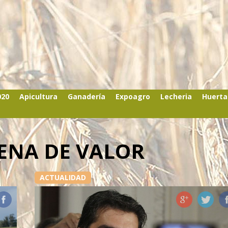
020
Apicultura
Ganadería
Expoagro
Lecheria
Huerta
ENA DE VALOR
ACTUALIDAD