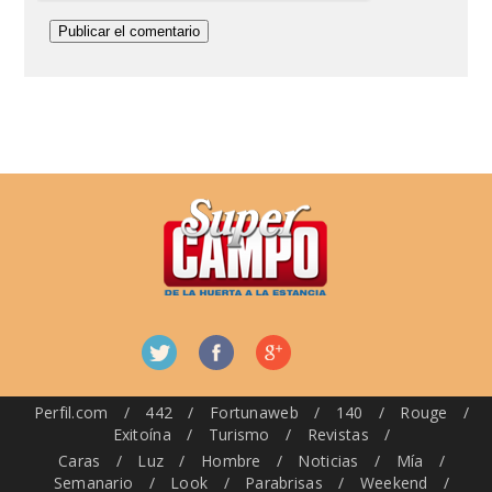
Perfil.com
/
442
/
Fortunaweb
/
140
/
Rouge
/
Exitoína
/
Turismo
/
Revistas
/
Caras
/
Luz
/
Hombre
/
Noticias
/
Mía
/
Semanario
/
Look
/
Parabrisas
/
Weekend
/