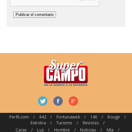
Perfil.com
/
442
/
Fortunaweb
/
140
/
Rouge
/
Exitoína
/
Turismo
/
Revistas
/
Caras
/
Luz
/
Hombre
/
Noticias
/
Mía
/