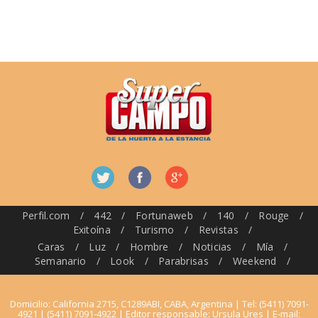
Perfil.com
/
442
/
Fortunaweb
/
140
/
Rouge
/
Exitoína
/
Turismo
/
Revistas
/
Caras
/
Luz
/
Hombre
/
Noticias
/
Mía
/
Semanario
/
Look
/
Parabrisas
/
Weekend
/
Domicilio: California 2715, C1289ABI, CABA, Argentina | Tel: (5411) 7091-
4921 | (5411) 7091-4922 | Editor responsable: Ursula Ures | E-mail: