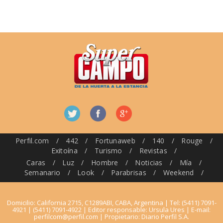
Perfil.com
/
442
/
Fortunaweb
/
140
/
Rouge
/
Exitoína
/
Turismo
/
Revistas
/
Caras
/
Luz
/
Hombre
/
Noticias
/
Mía
/
Semanario
/
Look
/
Parabrisas
/
Weekend
/
Domicilio: California 2715, C1289ABI, CABA, Argentina | Tel: (5411) 7091-
4921 | (5411) 7091-4922 | Editor responsable: Ursula Ures | E-mail:
perfilcom@perfil.com
| Propietario: Diario Perfil S.A.